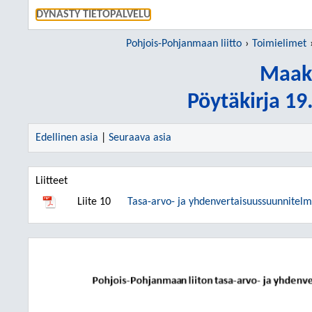
SIIRRY S
DYNASTY TIETOPALVELU
Pohjois-Pohjanmaan liitto
Toimielimet
Maaku
Pöytäkirja 1
Edellinen asia
|
Seuraava asia
Liitteet
Liite 10
Tasa-arvo- ja yhdenvertaisuussuunnitel