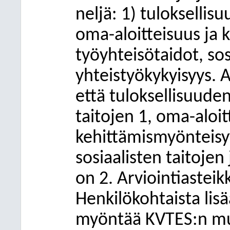
neljä: 1) tuloksellisuu
oma-aloitteisuus ja 
työyhteisötaidot, sos
yhteistyökykyisyys. A
että tuloksellisuuden 
taitojen 1, oma-aloi
kehittämismyönteisyy
sosiaalisten taitojen
on 2. Arviointiasteik
Henkilökohtaista lis
myöntää KVTES:n muka