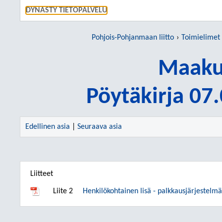
SIIRRY S
DYNASTY TIETOPALVELU
Pohjois-Pohjanmaan liitto
Toimielimet
Maakun
Pöytäkirja 07
Edellinen asia
|
Seuraava asia
Liitteet
Liite 2
Henkilökohtainen lisä - palkkausjärjestelm