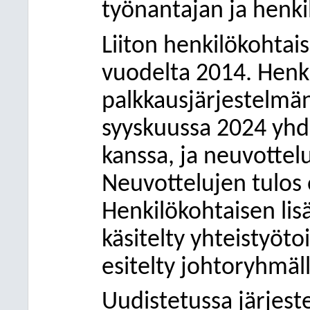
työnantajan ja henki
Liiton henkilökohtais
vuodelta 2014. Henki
palkkausjärjestelmän
syyskuussa 2024 yhd
kanssa, ja neuvottel
Neuvottelujen tulos 
Henkilökohtaisen lis
käsitelty yhteistyöt
esitelty johtoryhmäl
Uudistetussa järjeste