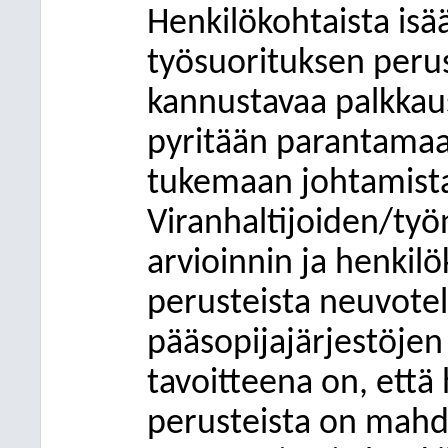
Henkilökohtaista is
työsuorituksen perus
kannustavaa palkkaus
pyritään parantamaan
tukemaan johtamist
Viranhaltijoiden/työ
arvioinnin ja henkil
perusteista neuvotell
pääsopijajärjestöjen
tavoitteena on, että 
perusteista on mahdo