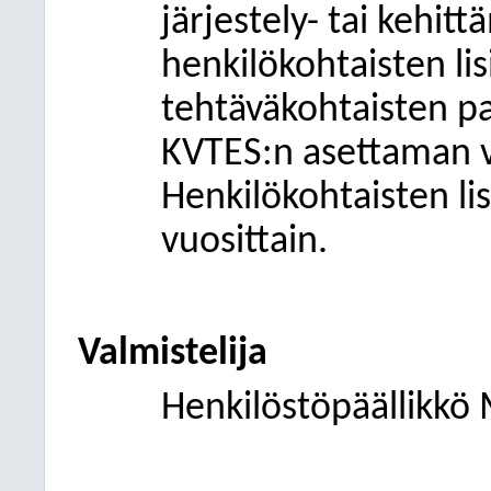
järjestely- tai kehitt
henkilökohtaisten li
tehtäväkohtaisten pa
KVTES:n asettaman v
Henkilökohtaisten li
vuosittain.
Valmistelija
Henkilöstöpäällikkö 