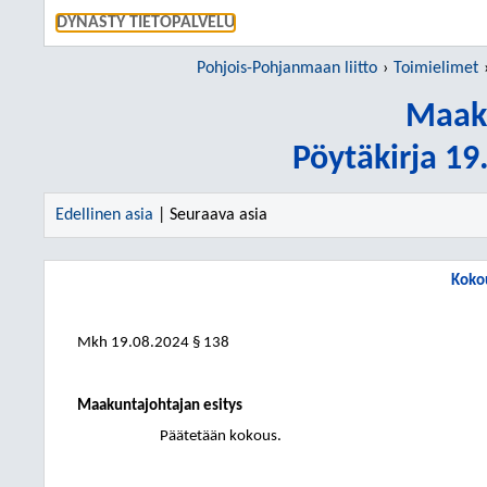
SIIRRY S
DYNASTY TIETOPALVELU
Pohjois-Pohjanmaan liitto
Toimielimet
Maaku
Pöytäkirja 1
Edellinen asia
| Seuraava asia
Koko
Mkh
19.08.2024
§ 138
Maakuntajohtajan esitys
Päätetään kokous.