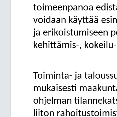
toimeenpanoa edistä
voidaan käyttää esi
ja erikoistumiseen p
kehittämis-, kokeilu-
Toiminta- ja talous
mukaisesti maakuntah
ohjelman tilanneka
liiton rahoitustoimi