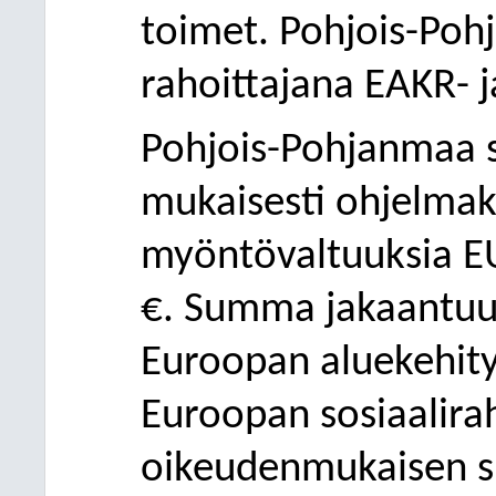
toimet. Pohjois-Pohj
rahoittajana EAKR- j
Pohjois-Pohjanmaa 
mukaisesti ohjelma
myöntövaltuuksia EU
€. Summa jakaantuu 
Euroopan aluekehity
Euroopan sosiaalirah
oikeudenmukaisen si