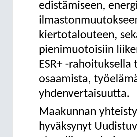
edistämiseen, energ
ilmastonmuutokseen
kiertotalouteen, sek
pienimuotoisiin liik
ESR+ -rahoituksella t
osaamista, työelämän
yhdenvertaisuutta.
Maakunnan yhteistyö
hyväksynyt Uudistu