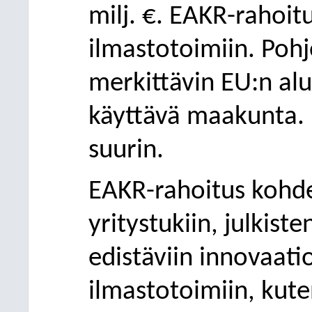
milj. €. EAKR-rahoit
ilmastotoimiin. Po
merkittävin EU:n alu
käyttävä maakunta.
suurin.
EAKR-rahoitus kohde
yritystukiin, julkis
edistäviin innovaatio
ilmastotoimiin, kut