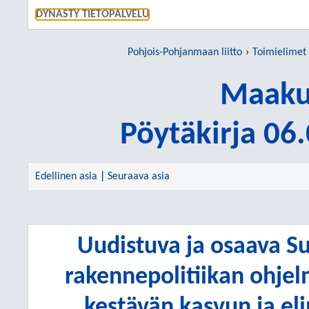
SIIRRY S
DYNASTY TIETOPALVELU
Pohjois-Pohjanmaan liitto
Toimielimet
Maakun
Pöytäkirja 06
Edellinen asia
|
Seuraava asia
Uudistuva ja osaava S
rakennepolitiikan ohjel
kestävän kasvun ja el