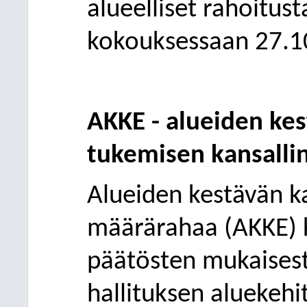
alueelliset rahoitus
kokouksessaan 27.1
AKKE - alueiden kes
tukemisen kansalli
Alueiden kestävän k
määrärahaa (AKKE) k
päätösten mukaises
hallituksen aluekeh