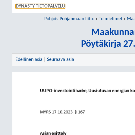
SIIRRY S
DYNASTY TIETOPALVELU
Pohjois-Pohjanmaan liitto
Toimielimet
Maa
Maakunnan
Pöytäkirja 2
Edellinen asia
|
Seuraava asia