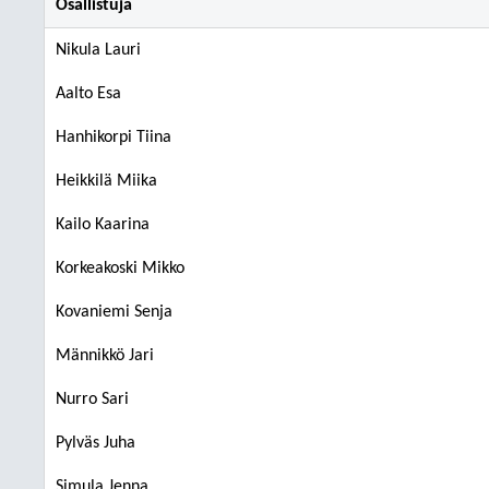
Osallistuja
Nikula Lauri
Aalto Esa
Hanhikorpi Tiina
Heikkilä Miika
Kailo Kaarina
Korkeakoski Mikko
Kovaniemi Senja
Männikkö Jari
Nurro Sari
Pylväs Juha
Simula Jenna