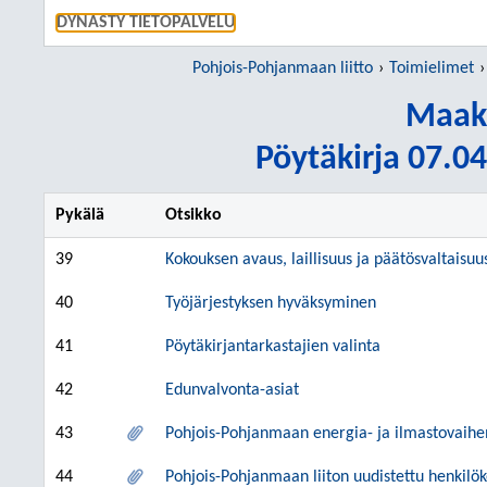
SIIRRY S
DYNASTY TIETOPALVELU
Pohjois-Pohjanmaan liitto
Toimielimet
Maaku
Pöytäkirja 07.04
Pykälä
Otsikko
39
Kokouksen avaus, laillisuus ja päätösvaltaisuu
40
Työjärjestyksen hyväksyminen
41
Pöytäkirjantarkastajien valinta
42
Edunvalvonta-asiat
43
Pohjois-Pohjanmaan energia- ja ilmastovaih
44
Pohjois-Pohjanmaan liiton uudistettu henkilök