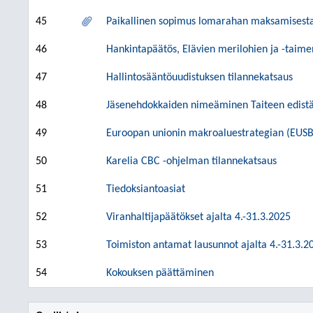
45
Paikallinen sopimus lomarahan maksamisest
46
Hankintapäätös, Elävien merilohien ja -taimen
47
Hallintosääntöuudistuksen tilannekatsaus
48
Jäsenehdokkaiden nimeäminen Taiteen edistä
49
Euroopan unionin makroaluestrategian (EUS
50
Karelia CBC -ohjelman tilannekatsaus
51
Tiedoksiantoasiat
52
Viranhaltijapäätökset ajalta 4.-31.3.2025
53
Toimiston antamat lausunnot ajalta 4.-31.3.2
54
Kokouksen päättäminen